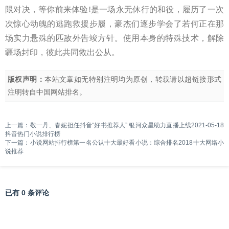
限对决，等你前来体验!是一场永无休行的和役，履历了一次
次惊心动魄的逃跑救援步履，豪杰们逐步学会了若何正在那
场实力悬殊的匹敌外告竣方针。使用本身的特殊技术，解除
疆场封印，彼此共同救出公从。
版权声明：
本站文章如无特别注明均为原创，转载请以超链接形式
注明转自
中国网站排名
。
上一篇：
敬一丹、春妮担任抖音“好书推荐人” 银河众星助力直播上线2021-05-18
抖音热门小说排行榜
下一篇：
小说网站排行榜第一名公认十大最好看小说：综合排名2018十大网络小
说推荐
已有 0 条评论