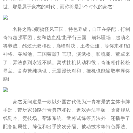
世。那是属于豪杰的时代，而你将是那个时代的豪杰!
名将之路Q萌搞怪风三国，特色养成，自正在搭配，打制
奇特超强军团，交和热血乱世;平行三国，崩坏疆场，超萌名
将养成，酷炫无双和役，巅峰对决，王者让雄，等你来和!招
神将、夺城池、三国荣耀升官职。演武楼、和魂阁、董卓来
了，弄法多到永近不腻。离线挂机从动和役，奇逢相伴轻松
寻宝。舍弃繁纯操做，无需漫长对和，挂机也能输取丰厚奖
励!
豪杰无间道是一款以外国古代做为汗青布景的立体卡牌
手逛，带玩家领略汗青典范和役。逛戏弄法丰硕，除常规从
线副本、竞技场、帮派系统、武将试练等弄法外，还插手了
配备副属性、阵位和出手挨次分隔、被动技术等特色弄法。