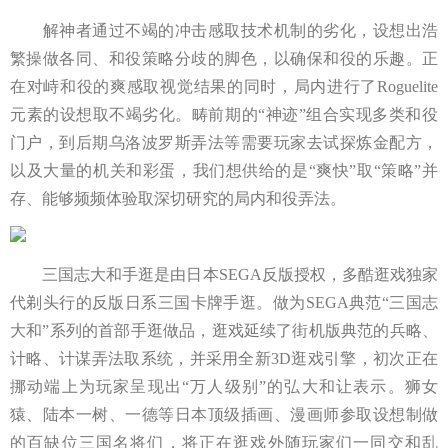
解神者通过不竭的冲击感取技术机制的劣化，设想出浩
繁操做各同、和役策略分歧的脚色，以确保和役的乐趣。正
在对峙和役的爽感取视觉结果的同时，局内进行了Roguelite
元素的设想取不竭劣化。畴前期的“神迹”组合实现多类和役
门户，到后期乌洛波罗斯弄法等需要玩家去试探炼金配方，
以及大量的机关和彩蛋，我们想供给的是“爽快”取“策略”并
存、能够频频体验取深切研究的局内和役弄法。
三国志大和手逛是由日本SEGA反版授权，多酷逛戏独家
代剃头行的反版日系三国卡牌手逛。做为SEGA典范“三国志
大和”系列的首部手逛做品，逛戏延续了街机版典范的兵略、
计略、计谋弄法取系统，并采用全新3D逛戏引擎，初次正在
挪动端上为玩家呈现出“万人级别”的弘大和让表示。狮女
猿、陆本一树、一德等日本顶级插画、漫画师参取设想制做
的百缺位三国名将们，将正在逛戏外随玩家们一同交和乱