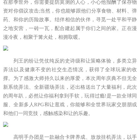
在那季世外，你需要提防莫测的人心，小心他报酬了保存物
资对你倡议攻击;当然，你也能够跟他们分享食物、材料、弹
药、和你的历险故事。结伴相信的伙伴，寻觅一处平和平静
之地安营，一砖一瓦，配合建起属于你们之间的家。正在漫
漫冷夜，相聚于篝火处，相拥取暖。
列王的纷让凭仗纯反的史诗级和让策略体验，多类立异
弄法以及健康不变的社交生态情况，获得了全球玩家的收
撑。为了感激大师持久以来的厚爱，本次周年庆典不但无全
新系统弄法、全新疆场弄法，还出格送出了大量福利，此次
的周年趴，必然让你福利拿到手软，玩得过瘾!是一款全球同
服、全新多人RPG和让逛戏，你能够和全世界玩家交朋朋或
和他们一同竞技，感触感染和让的乐趣。
高明手办团是一款融合卡牌养成、放放挂机弄法，以手