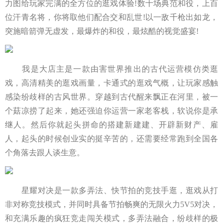
力图给玩家完满的全方位的逛戏体验!数十场典范和役，上百
位汗青名将，你将取他们配合交和乱世!以一敌千枪出如龙，
突施暗箭弹无虚发，最爆炸的和役，最炫酷的视觉盛宴!
我是大店主是一款由害世界推出的古代运营模仿类逛
戏，高清精美的逛戏画量，卡通式的逛戏气概，让玩家感触
感染纷歧样的古风世界。穿越到古代醒来飘正在河里，被一
个菇凉捞了起来，她还强迫你运营一家老客栈，软说你是承
继人。然后你就起头拼命的搭建新建建、开辟新财产、雇
人，起头的时候创业实的挺辛苦的，还需要经常跑到全国各
个角落去跟人谈生意。
星耀对决是一款多弄法、快节拍的竞技手逛，逛戏从打
非对称竞技模式，并同时具备节拍畅爽的无限火力5V5对决，
和充满乐趣的疯狂竞走闯关模式，多弄法融合，纷歧样的极