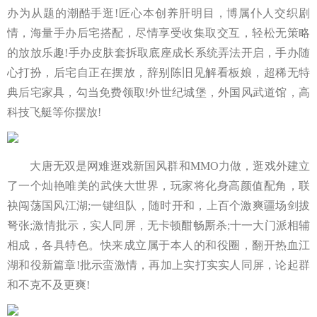
办为从题的潮酷手逛!匠心本创养肝明目，博属仆人交织剧
情，海量手办后宅搭配，尽情享受收集取交互，轻松无策略
的放放乐趣!手办皮肤套拆取底座成长系统弄法开启，手办随
心打扮，后宅自正在摆放，辞别陈旧见解看板娘，超稀无特
典后宅家具，勾当免费领取!外世纪城堡，外国风武道馆，高
科技飞艇等你摆放!
大唐无双是网难逛戏新国风群和MMO力做，逛戏外建立
了一个灿艳唯美的武侠大世界，玩家将化身高颜值配角，联
袂闯荡国风江湖;一键组队，随时开和，上百个激爽疆场剑拔
弩张;激情批示，实人同屏，无卡顿酣畅厮杀;十一大门派相辅
相成，各具特色。快来成立属于本人的和役圈，翻开热血江
湖和役新篇章!批示蛮激情，再加上实打实实人同屏，论起群
和不克不及更爽!