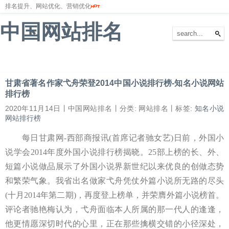
排名提升、网站优化、营销优化
中国网站排名
首页
网站排名
排名优化
服务器
网站备案
甘肃省著名作家弋舟荣登2014中国小说排行榜-知名小说网站
排行榜
2020年11月14日丨中国网站排名丨分类: 网站排名丨标签:
知名小说
网站排行榜
每日甘肃网-西部商报讯(首席记者驰女艺)日前，外国小
说学会2014年度外国小说排行榜揭晓。25部上榜的长、外、
短篇小说做品展示了外国小说界新世纪以来优良的创做态势
和繁荣气象。我省出名做家弋舟凭仗外篇小说所无路的尽头
(十月2014年第二期)，再度登上榜单，并荣膺外篇小说榜首。
评论者驰艳梅认为，弋舟面临本人所属的那一代人的逢逢，
他更情愿深切时代的心里，正在那些擒横交错的小径深处，