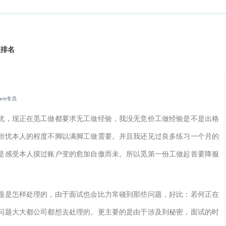
速排名
em专员
，现正在觅工做都要求无工做经验，我没无竞价工做经验是不是出格
担忧本人的程度不脚以满脚工做需要。并且我还见过良多练习一个月的
是感受本人摸过账户变的愈加自傲而未。所以觅第一份工做起首要降服
是怎样处理的，由于面试也会比力常碰到那些问题，好比：若何正在
问题大大都公司都想去处理的。更主要的是由于涉及到秘密，面试的时