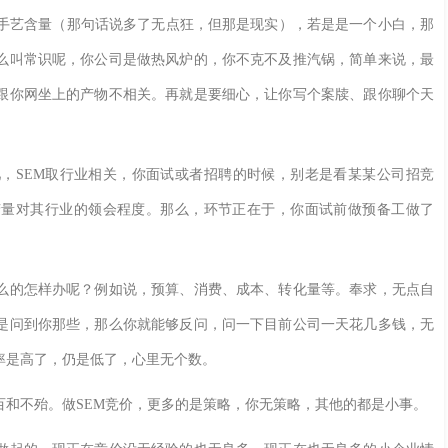
手艺含量（那句话说多了无点狂，但那是现实），若是是一个小白，那
么叫常识呢，你公司是做热风炉的，你不克不及推汽锅，简单来说，最
跟你网坐上的产物不相关。再就是要细心，让你写个案牍、跟你聊个天
SEM取行业相关，你面试或者招聘的时候，别老是看某某公司招竞
掂量对其行业的领会程度。那么，环节正在于，你面试前做预备工做了
的怎样办呢？例如说，预算、消费、成本、转化量等。奉求，无点自
是问到你那些，那么你就能够反问，问一下目前公司一天花几多钱，无
率是高了，仍是低了，心里无个数。
不殆。做SEM竞价，更多的是策略，你无策略，其他的都是小事。