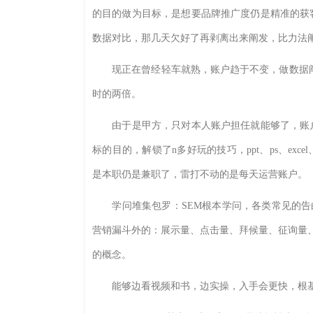
的目的做为目标，是想要品牌推广度仍是精准的获
数据对比，那几天欠好了再剥离出来阐发，比力法
现正在曾经轻车就熟，账户趋于不变，做数据阐发
时的两倍。
由于是甲方，只对本人账户担任就能够了，账户
标的目的，解锁了n多好玩的技巧，ppt、ps、ex
是本职仍是兼职了，雷打不动的是每天运营账户。
学问堆集包罗：SEM根本学问，各类常见的告白付
营销漏斗外的：展示量、点击量、拜候量、征询量
的概念。
能够边看视频和书，边实操，入手会更快，根基