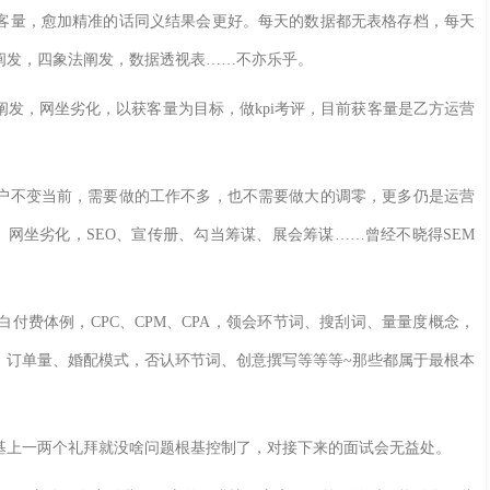
客量，愈加精准的话同义结果会更好。每天的数据都无表格存档，每天
阐发，四象法阐发，数据透视表……不亦乐乎。
，网坐劣化，以获客量为目标，做kpi考评，目前获客量是乙方运营
不变当前，需要做的工作不多，也不需要做大的调零，更多仍是运营
cel、网坐劣化，SEO、宣传册、勾当筹谋、展会筹谋……曾经不晓得SEM
费体例，CPC、CPM、CPA，领会环节词、搜刮词、量量度概念，
、订单量、婚配模式，否认环节词、创意撰写等等等~那些都属于最根本
上一两个礼拜就没啥问题根基控制了，对接下来的面试会无益处。