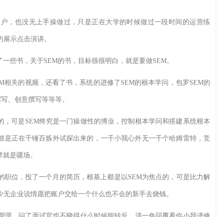
户，也没无上手操做过，只是正在大学的时候做过一段时间的运营练
的展示点击演讲。
些书，关于SEM的书，目标很很明白，就是要做SEM。
相关的视频，还看了书，系统的进修了SEM的根本学问，包罗SEM的
撰写、创意撰写等等等。
，可是SEM终究是一门操做性的博业，控制根本学问和搭建系统根本
都是正在千锤百炼外试探出来的，一千小我心外无一千个哈姆雷特，竞
擎就是疆场。
职位，投了一个月的简历，根基上都是以SEM为焦点的，可是比力解
少无企业说情愿把账户交给一个什么也不会的新手去烧钱。
帮理，问了面试官也不晓得什么时候能转反，清一色回覆看你小我进修