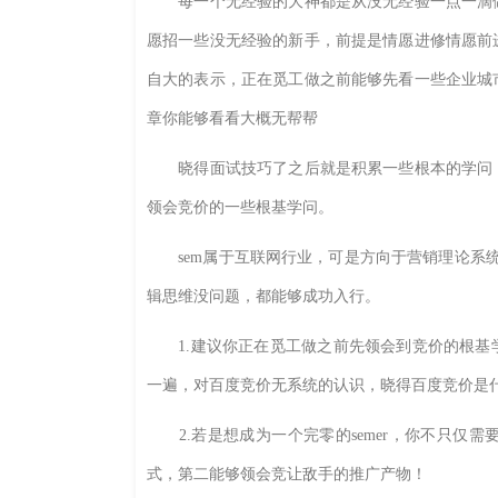
每一个无经验的大神都是从没无经验一点一滴做
愿招一些没无经验的新手，前提是情愿进修情愿前
自大的表示，正在觅工做之前能够先看一些企业城
章你能够看看大概无帮帮
晓得面试技巧了之后就是积累一些根本的学问，
领会竞价的一些根基学问。
sem属于互联网行业，可是方向于营销理论系统
辑思维没问题，都能够成功入行。
1.建议你正在觅工做之前先领会到竞价的根基
一遍，对百度竞价无系统的认识，晓得百度竞价是
2.若是想成为一个完零的semer，你不只仅
式，第二能够领会竞让敌手的推广产物！