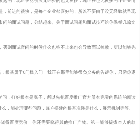
起的，现正在竞价没无经验的也无良多，现正在也无良多的小企业情
进，前进的很快，是每个企业都喜好的，所以不要由于没无经验就呈现
市问的面试问题，分结起来。关于面试问题和面试技巧给你保举几篇文
否则面试官问的时候什么也答不上来也会导致面试掉败，所以能够先
，根基属于0门槛入门，我正在那里能够很负义务的告诉你，只需你逻
学问，打好根本是底子，所以先把百度推广官方册本完零的系统的阅读
什么，能处理哪些问题，账户搭建的根基准绳是什么，展示机制等等。
需要晓得百度竞价，你还需要晓得其他推广产物。第一能够提拔本人的款