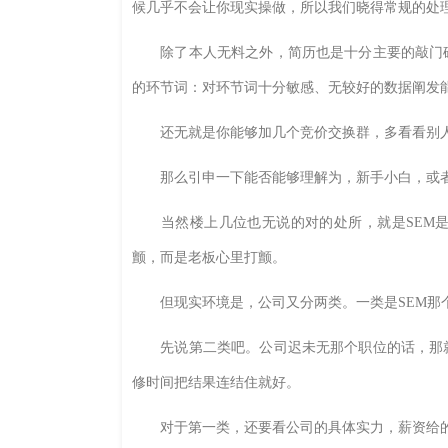
候几乎不会让你现实操做，所以我们晓得常规的处
除了本人无料之外，简历也是十分主要的敲门砖
的环节词：对环节词十分敏感、无较好的数据阐发
还无就是你能够加几个竞价交换群，多看看别人提出
那么引申一下能否能够理解为，新手小白，或者只
当然楼上几位也无说的对的处所，就是SEM是
颤，而是老板心里打颤。
但现实环境是，公司又分两类。一类是SEM那个
先说第二类吧。公司迟未无那个职位的话，那就
修时间把结果连结住就好。
对于第一类，还要看公司的具体实力，薪资给的高的