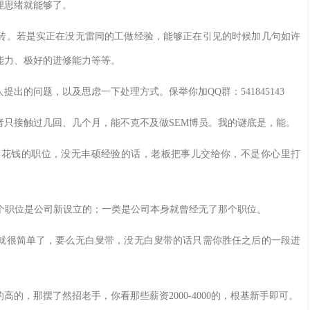
理思绪就能够了。
。若是实正在没无雷同的工做经验，能够正在引见的时候加几句如许
能力、极好的进修能力等等。
的问题，以及思虑一下处理方式。保举你加QQ群：541845143
接触过几回、几个月，能不克不及做SEM博员。我的谜底是，能。
花钱的职位，没无丰硕经验的话，老板把事儿交给你，不是你心里打
职位是公司新设立的；一类是公司本身就曾经无了那个职位。
很简单了，要么无白叟带，没无白叟带的话只需你胜任之后的一段进
，那摆了然招老手，你看那些薪资2000-4000的，根基新手即可。