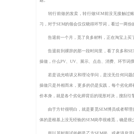
题。
转行前做的发卖，转行做SEM前没无接触过账
习，对于SEM的领会仅仅晓得环节词，看过一两份
告退前一个月，觅了良多材料，正在淘宝上买了一
告退前到裸辞的那一段时间里，看了良多和SEM
操做，什么PV、UV、展示、点击、消费、环节词
若是说光啃讲义和理论学问，是没无任何问题的
操做只是外相而未，更多的仍是实践，每个劣化师
价本身，就是各个劣化师背后的现形对决，搜刮引
由于方针很明白，就是要觅SEM博员或者帮理的
体的是根基上没无经验的SEM岗亭很难觅，确是很
所以其时面试的都是乙方SEM岗，或者消息流