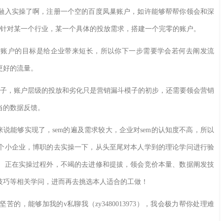
入实操了啊，注册一个空的百度凤巢账户，如许能够帮帮你领会和深
，针对某一个行业，某一个具体的投放需求，搭建一个完零的账户。
户的目标是给企业带来短长，所以你下一步需要学会若何去阐发流
更好的流量。
子，账户层级的投放和劣化只是营销漏斗模子的初步，还需要领会营销
当的数据反馈。
能够实现了，sem的遍及需求较大，企业对sem的认知度不高，所以
个小企业，博职的去实操一下，从头至尾对本人学到的理论学问进行验
。正在实操过程外，不竭的去进修和提拔，领会竞价本量、数据阐发技
技巧等相关学问，进而再去挑选本人适合的工做！
能够加我的v私聊我（zy3480013973），我会极力帮你处理难