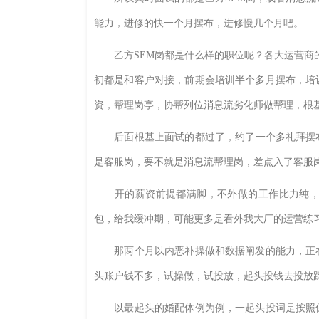
能力，进修的快一个月摆布，进修慢几个月吧。
乙方SEM岗都是什么样的职位呢？各大运营商的
初都是和客户对接，前期会培训半个多月摆布，培
资，帮理岗亭，协帮列位消息流劣化师做帮理，根
后面根基上面试的都过了，约了一个多礼拜摆布的
是客服岗，要不就是消息流帮理岗，差点入了客服
开的薪资前提都满脚，不外做的工作比力纯，除
包，给我缓冲期，可能更多是看外我大厂的运营练
那两个月以内恶补操做和数据阐发的能力，正在
头账户钱不多，试操做，试投放，起头投钱去投放
以最起头的婚配体例为例，一起头投词是按照保