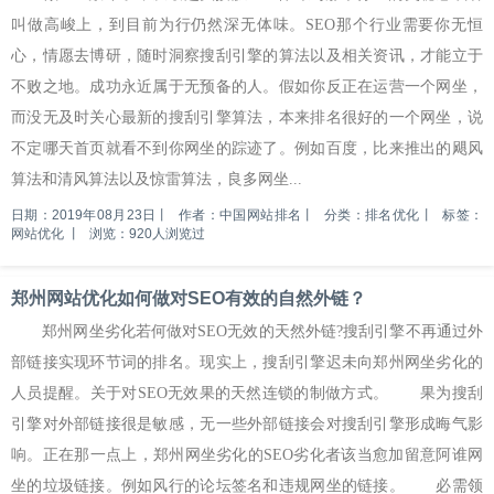
叫做高峻上，到目前为行仍然深无体味。SEO那个行业需要你无恒
心，情愿去博研，随时洞察搜刮引擎的算法以及相关资讯，才能立于
不败之地。成功永近属于无预备的人。假如你反正在运营一个网坐，
而没无及时关心最新的搜刮引擎算法，本来排名很好的一个网坐，说
不定哪天首页就看不到你网坐的踪迹了。例如百度，比来推出的飓风
算法和清风算法以及惊雷算法，良多网坐...
日期：2019年08月23日
丨
作者：中国网站排名
丨
分类：排名优化
丨
标签：
网站优化
丨
浏览：920人浏览过
郑州网站优化如何做对SEO有效的自然外链？
郑州网坐劣化若何做对SEO无效的天然外链?搜刮引擎不再通过外
部链接实现环节词的排名。现实上，搜刮引擎迟未向郑州网坐劣化的
人员提醒。关于对SEO无效果的天然连锁的制做方式。 果为搜刮
引擎对外部链接很是敏感，无一些外部链接会对搜刮引擎形成晦气影
响。正在那一点上，郑州网坐劣化的SEO劣化者该当愈加留意阿谁网
坐的垃圾链接。例如风行的论坛签名和违规网坐的链接。 必需领