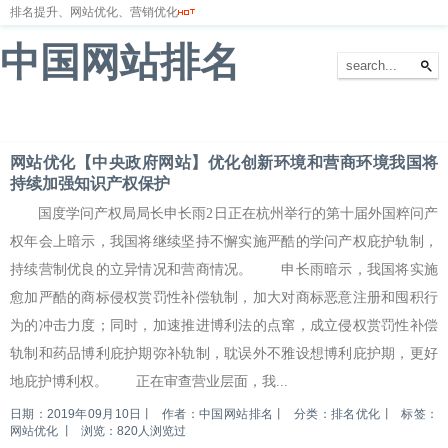
排名提升、网站优化、营销优化
中国网站排名
首页
网站排名
排名优化
服务器
网站备案
网站优化【中央政府网站】优化创新环境和营商环境我国将
持续加强知识产权保护
国度学问产权局局长申长雨2日正在杭州举行的第十届外国粹问产
权年会上暗示，我国将继续坚持不懈实施严酷的学问产权庇护轨制，
持续营制优良的立异情况和营商情况。 申长雨暗示，我国将实施
愈加严酷的商标侵权赏罚性补偿轨制，加大对商标恶意注册和囤积行
为的冲击力度；同时，加速推进博利法的点窜，成立侵权赏罚性补偿
轨制和药品博利庇护期弥补轨制，耽误外不雅设想博利庇护期，更好
地庇护博利权。 正在审查营业层面，我...
日期：2019年09月10日
丨
作者：中国网站排名
丨
分类：排名优化
丨
标签：
网站优化
丨
浏览：820人浏览过