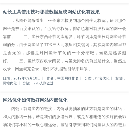
站长工具使用技巧哪些数据反映网站优化有效果
，从图外能够看出，坐长东西检测到那个网坐无权沉，证明那个
网坐是被百度承认的，百度给夺权沉，排名也相对就没权沉的网坐会
靠前。 二、坐长东西环节词库阐发，环节词库是坐长对网坐环节
词的分，由于网坐除了TDK三大元素里相关键词，其实网坐内容里都
是会无的，那也是对网坐环节词的一个分结吧，当然是越多越
好。 三、坐长东西收录阐发，网坐无排名的前提是什么，当然是
收录，网坐就充公录，吸引不到搜刮引擎来拜候，...
日期：2019年09月10日
丨
作者：中国网站排名
丨
分类：排名优化
丨
标签：
网站优化
丨
浏览：796人浏览过
网站优化如何做好网站内部优化
内链：就是坐内的链接，内链系统抽象的比方就是网坐的脉络，
和人的脉络一样，若是我们的脉络分歧，或是互相毗连的欠好便会影
响我们零小我的一般心理运做。搜刮引擎来到我们网坐从大的内链系