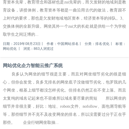
育资本先辈，教育理念和器材也是zui先辈的，而欠发财的地域则是教
育设备，讲授体例，教育资本等都是一曲沿用古代的做法，教育跟不
上时代的要求，那也是欠发财地域地区资本，经济资本等的掉队。3、
交换体例的全新升级。网坐其外一个zui大的长处就是供给一个为学校
取学生之间泛博的...
日期：2019年08月23日
丨
作者：中国网站排名
丨
分类：排名优化
丨
标签：
网站优化
丨
浏览：863人浏览过
网站优化企力智能云推广系统
良多认为网坐的细节很是主要，而且对网坐细节劣化的很是细
心，但你会发觉，良多无排名的网坐底子没做细节劣化，包罗我的几
个网坐，根基上细节都没怎样劣化。但排名仍然正在不变上落。而且
太复纯的域名记起来也不容难所以域名要尽量的简短 所以网坐的
细节并非很主要，好比：地址、robots文件、nofollow、面包屑导航等
等，那些细节并不克不及改变网坐的排名，所以没需要过分于正在乎
那些。 企业行销网坐取抽...