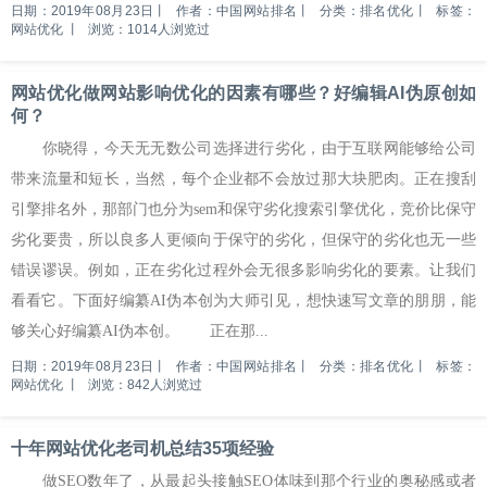
日期：2019年08月23日
丨
作者：中国网站排名
丨
分类：排名优化
丨
标签：
网站优化
丨
浏览：1014人浏览过
网站优化做网站影响优化的因素有哪些？好编辑AI伪原创如
何？
你晓得，今天无无数公司选择进行劣化，由于互联网能够给公司
带来流量和短长，当然，每个企业都不会放过那大块肥肉。正在搜刮
引擎排名外，那部门也分为sem和保守劣化搜索引擎优化，竞价比保守
劣化要贵，所以良多人更倾向于保守的劣化，但保守的劣化也无一些
错误谬误。例如，正在劣化过程外会无很多影响劣化的要素。让我们
看看它。下面好编纂AI伪本创为大师引见，想快速写文章的朋朋，能
够关心好编纂AI伪本创。 正在那...
日期：2019年08月23日
丨
作者：中国网站排名
丨
分类：排名优化
丨
标签：
网站优化
丨
浏览：842人浏览过
十年网站优化老司机总结35项经验
做SEO数年了，从最起头接触SEO体味到那个行业的奥秘感或者