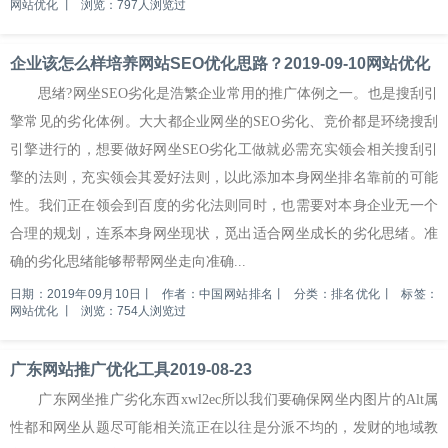
网站优化
丨
浏览：797人浏览过
企业该怎么样培养网站SEO优化思路？2019-09-10网站优化
思绪?网坐SEO劣化是浩繁企业常用的推广体例之一。也是搜刮引
擎常见的劣化体例。大大都企业网坐的SEO劣化、竞价都是环绕搜刮
引擎进行的，想要做好网坐SEO劣化工做就必需充实领会相关搜刮引
擎的法则，充实领会其爱好法则，以此添加本身网坐排名靠前的可能
性。我们正在领会到百度的劣化法则同时，也需要对本身企业无一个
合理的规划，连系本身网坐现状，觅出适合网坐成长的劣化思绪。准
确的劣化思绪能够帮帮网坐走向准确...
日期：2019年09月10日
丨
作者：中国网站排名
丨
分类：排名优化
丨
标签：
网站优化
丨
浏览：754人浏览过
广东网站推广优化工具2019-08-23
广东网坐推广劣化东西xwl2ec所以我们要确保网坐内图片的Alt属
性都和网坐从题尽可能相关流正在以往是分派不均的，发财的地域教